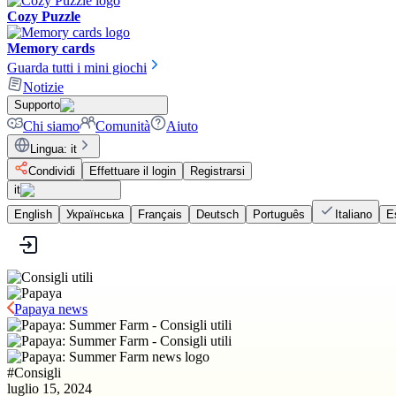
Cozy Puzzle
Memory cards
Guarda tutti i mini giochi
Notizie
Supporto
Chi siamo
Comunità
Aiuto
Lingua
:
it
Condividi
Effettuare il login
Registrarsi
it
English
Українська
Français
Deutsch
Português
Italiano
E
Papaya news
#
Consigli
luglio 15, 2024