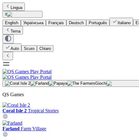
Lingua
it
English
Українська
Français
Deutsch
Português
Italiano
E
Tema
Auto
Scuro
Chiaro
Giochi
QS Games
Coral Isle 2
Tropical Stories
Farland
Farm Village