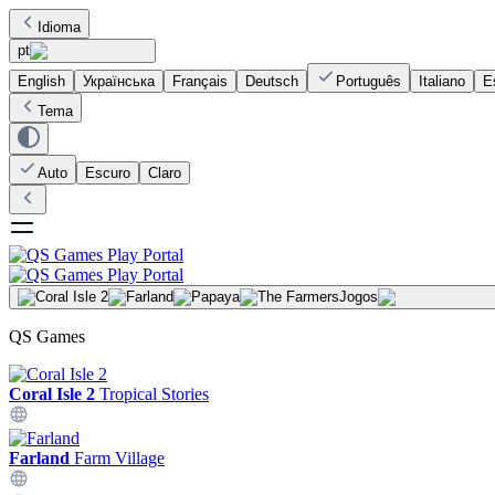
Idioma
pt
English
Українська
Français
Deutsch
Português
Italiano
E
Tema
Auto
Escuro
Claro
Jogos
QS Games
Coral Isle 2
Tropical Stories
Farland
Farm Village