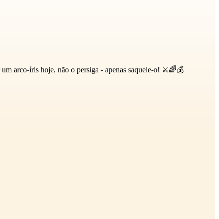
m arco-íris hoje, não o persiga - apenas saqueie-o! ⚔️🌈💰