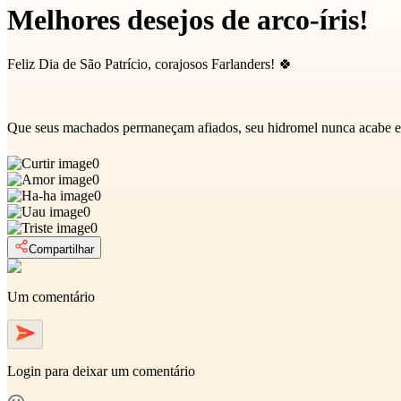
Melhores desejos de arco-íris!
Feliz Dia de São Patrício, corajosos Farlanders! 🍀
Que seus machados permaneçam afiados, seu hidromel nunca acabe e se
0
0
0
0
0
Compartilhar
Um comentário
Login
para deixar um comentário