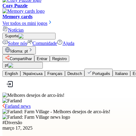
Cozy Puzzle
Memory cards
Ver todos os mini jogos
Notícias
Suporte
Sobre nós
Comunidade
Ajuda
Idioma
:
pt
Compartilhar
Entrar
Registro
pt
English
Українська
Français
Deutsch
Português
Italiano
E
Farland news
#
Diversão
março 17, 2025