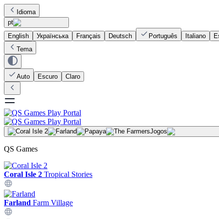
Idioma
pt
English
Українська
Français
Deutsch
Português
Italiano
E
Tema
Auto
Escuro
Claro
Jogos
QS Games
Coral Isle 2
Tropical Stories
Farland
Farm Village