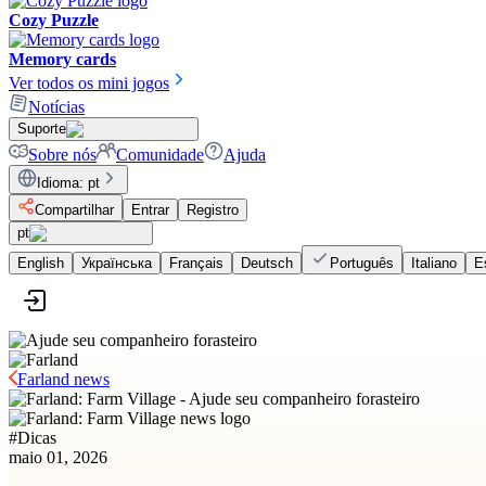
Cozy Puzzle
Memory cards
Ver todos os mini jogos
Notícias
Suporte
Sobre nós
Comunidade
Ajuda
Idioma
:
pt
Compartilhar
Entrar
Registro
pt
English
Українська
Français
Deutsch
Português
Italiano
E
Farland news
#
Dicas
maio 01, 2026