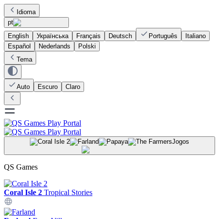
Idioma
pt
English
Українська
Français
Deutsch
Português
Italiano
Español
Nederlands
Polski
Tema
Auto
Escuro
Claro
Jogos
QS Games
Coral Isle 2
Tropical Stories