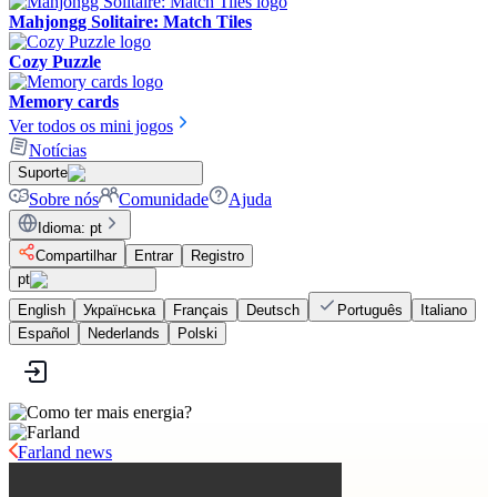
Mahjongg Solitaire: Match Tiles
Cozy Puzzle
Memory cards
Ver todos os mini jogos
Notícias
Suporte
Sobre nós
Comunidade
Ajuda
Idioma
:
pt
Compartilhar
Entrar
Registro
pt
English
Українська
Français
Deutsch
Português
Italiano
Español
Nederlands
Polski
Farland news