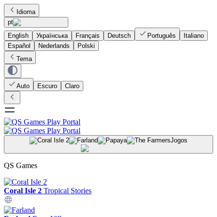
Idioma
pt
English
Українська
Français
Deutsch
Português
Italiano
Español
Nederlands
Polski
Tema
Auto
Escuro
Claro
Jogos
QS Games
Coral Isle 2
Tropical Stories