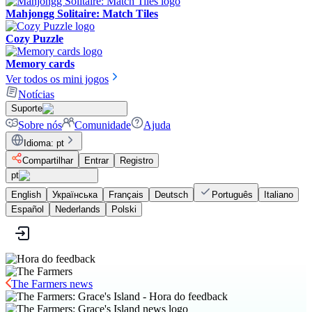
Mahjongg Solitaire: Match Tiles
Cozy Puzzle
Memory cards
Ver todos os mini jogos
Notícias
Suporte
Sobre nós
Comunidade
Ajuda
Idioma
:
pt
Compartilhar
Entrar
Registro
pt
English
Українська
Français
Deutsch
Português
Italiano
Español
Nederlands
Polski
The Farmers news