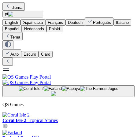
Idioma
pt
English
Українська
Français
Deutsch
Português
Italiano
Español
Nederlands
Polski
Tema
Auto
Escuro
Claro
Jogos
QS Games
Coral Isle 2
Tropical Stories