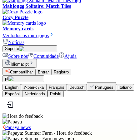
Mahjongg Solitaire: Match Tiles
Cozy Puzzle
Memory cards
Ver todos os mini jogos
Notícias
Suporte
Sobre nós
Comunidade
Ajuda
Idioma
:
pt
Compartilhar
Entrar
Registro
pt
English
Українська
Français
Deutsch
Português
Italiano
Español
Nederlands
Polski
Papaya news