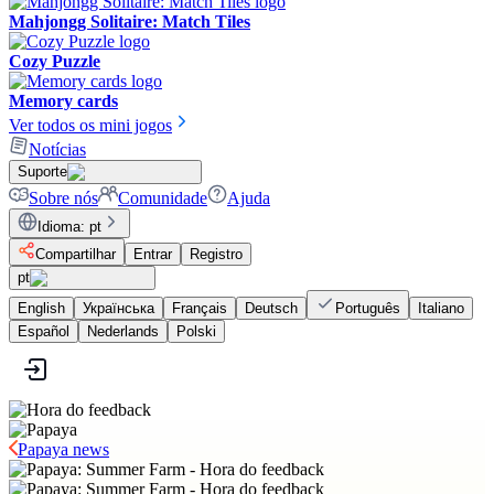
Mahjongg Solitaire: Match Tiles
Cozy Puzzle
Memory cards
Ver todos os mini jogos
Notícias
Suporte
Sobre nós
Comunidade
Ajuda
Idioma
:
pt
Compartilhar
Entrar
Registro
pt
English
Українська
Français
Deutsch
Português
Italiano
Español
Nederlands
Polski
Papaya news