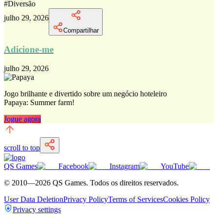
#
Diversão
julho 29, 2026
Compartilhar
Adicione-me
julho 29, 2026
Jogo brilhante e divertido sobre um negócio hoteleiro
Papaya: Summer farm!
Jogue agora
scroll to top
QS Games
Facebook
Instagram
YouTube
© 2010—
2026
QS Games.
Todos os direitos reservados.
User Data Deletion
Privacy Policy
Terms of Services
Cookies Policy
Privacy settings