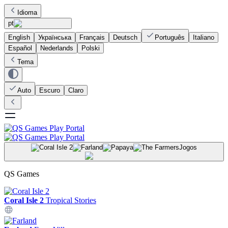
Idioma
pt
English
Українська
Français
Deutsch
Português
Italiano
Español
Nederlands
Polski
Tema
Auto
Escuro
Claro
Jogos
QS Games
Coral Isle 2
Tropical Stories