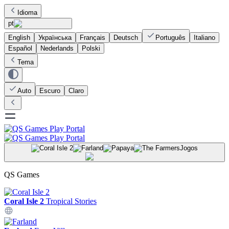
Idioma
pt
English
Українська
Français
Deutsch
Português
Italiano
Español
Nederlands
Polski
Tema
Auto
Escuro
Claro
Jogos
QS Games
Coral Isle 2
Tropical Stories