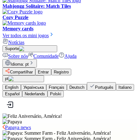
Mahjongg Solitaire: Match Tiles
Cozy Puzzle
Memory cards
Ver todos os mini jogos
Notícias
Suporte
Sobre nós
Comunidade
Ajuda
Idioma
:
pt
Compartilhar
Entrar
Registro
pt
English
Українська
Français
Deutsch
Português
Italiano
Español
Nederlands
Polski
Papaya news