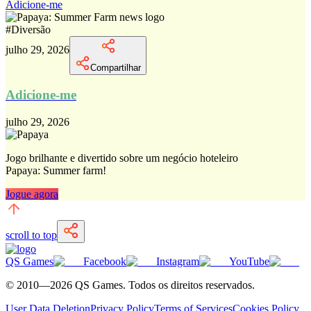
Adicione-me
#
Diversão
julho 29, 2026
Compartilhar
Adicione-me
julho 29, 2026
Jogo brilhante e divertido sobre um negócio hoteleiro
Papaya: Summer farm!
Jogue agora
scroll to top
QS Games
Facebook
Instagram
YouTube
© 2010—
2026
QS Games.
Todos os direitos reservados.
User Data Deletion
Privacy Policy
Terms of Services
Cookies Policy