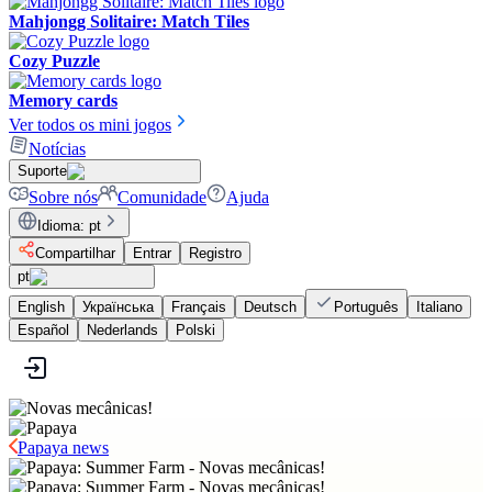
Mahjongg Solitaire: Match Tiles
Cozy Puzzle
Memory cards
Ver todos os mini jogos
Notícias
Suporte
Sobre nós
Comunidade
Ajuda
Idioma
:
pt
Compartilhar
Entrar
Registro
pt
English
Українська
Français
Deutsch
Português
Italiano
Español
Nederlands
Polski
Papaya news