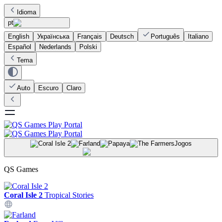
Idioma
pt
English
Українська
Français
Deutsch
Português
Italiano
Español
Nederlands
Polski
Tema
Auto
Escuro
Claro
Jogos
QS Games
Coral Isle 2
Tropical Stories