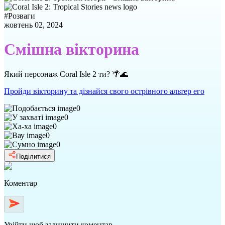
#
Розваги
жовтень 02, 2024
Смішна вікторина
Який персонаж Coral Isle 2 ти? 🌴🌊
Пройди вікторину та дізнайся свого острівного альтер его
0
0
0
0
0
Поділитися
Коментар
Увійти
щоб залишити коментар