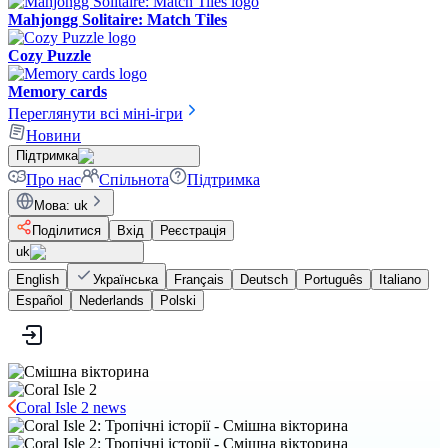
Mahjongg Solitaire: Match Tiles
Cozy Puzzle
Memory cards
Переглянути всі міні-ігри
Новини
Підтримка
Про нас
Спільнота
Підтримка
Мова
:
uk
Поділитися
Вхід
Реєстрація
uk
English
Українська
Français
Deutsch
Português
Italiano
Español
Nederlands
Polski
Coral Isle 2 news