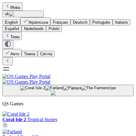
Мова
uk
English
Українська
Français
Deutsch
Português
Italiano
Español
Nederlands
Polski
Тема
Авто
Темна
Світла
Ігри
QS Games
Coral Isle 2
Tropical Stories