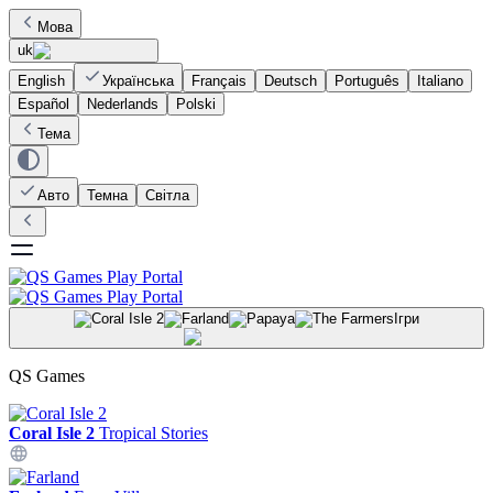
Мова
uk
English
Українська
Français
Deutsch
Português
Italiano
Español
Nederlands
Polski
Тема
Авто
Темна
Світла
Ігри
QS Games
Coral Isle 2
Tropical Stories