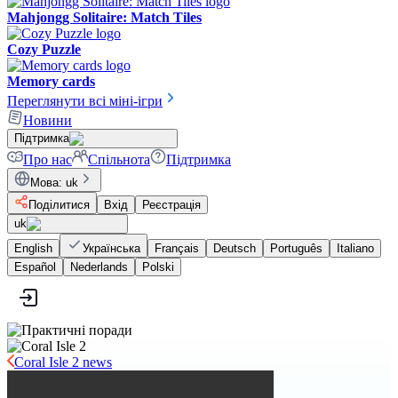
Mahjongg Solitaire: Match Tiles
Cozy Puzzle
Memory cards
Переглянути всі міні-ігри
Новини
Підтримка
Про нас
Спільнота
Підтримка
Мова
:
uk
Поділитися
Вхід
Реєстрація
uk
English
Українська
Français
Deutsch
Português
Italiano
Español
Nederlands
Polski
Coral Isle 2 news