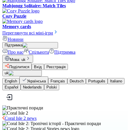
Mahjongg Solitaire: Match Tiles
Cozy Puzzle
Memory cards
Переглянути всі міні-ігри
Новини
Підтримка
Про нас
Спільнота
Підтримка
Мова
:
uk
Поділитися
Вхід
Реєстрація
uk
English
Українська
Français
Deutsch
Português
Italiano
Español
Nederlands
Polski
Coral Isle 2 news