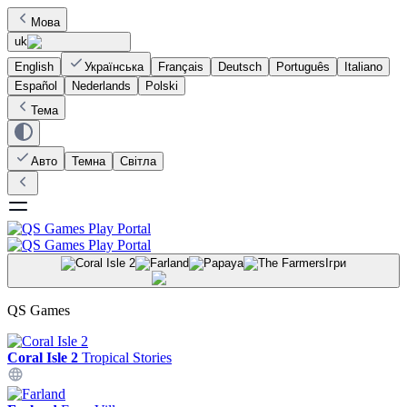
Мова
uk
English
Українська
Français
Deutsch
Português
Italiano
Español
Nederlands
Polski
Тема
Авто
Темна
Світла
Ігри
QS Games
Coral Isle 2
Tropical Stories