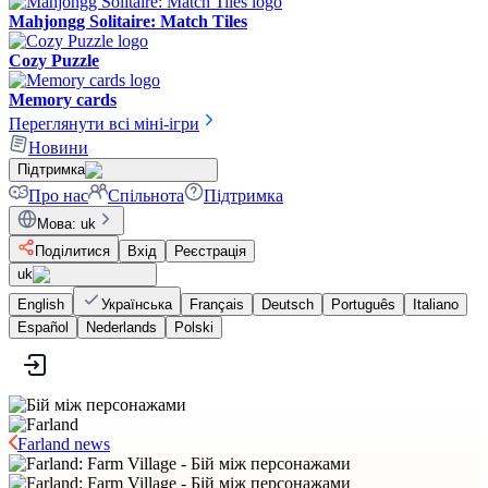
Mahjongg Solitaire: Match Tiles
Cozy Puzzle
Memory cards
Переглянути всі міні-ігри
Новини
Підтримка
Про нас
Спільнота
Підтримка
Мова
:
uk
Поділитися
Вхід
Реєстрація
uk
English
Українська
Français
Deutsch
Português
Italiano
Español
Nederlands
Polski
Farland news