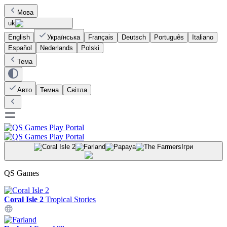
Мова
uk
English
Українська
Français
Deutsch
Português
Italiano
Español
Nederlands
Polski
Тема
Авто
Темна
Світла
Ігри
QS Games
Coral Isle 2
Tropical Stories