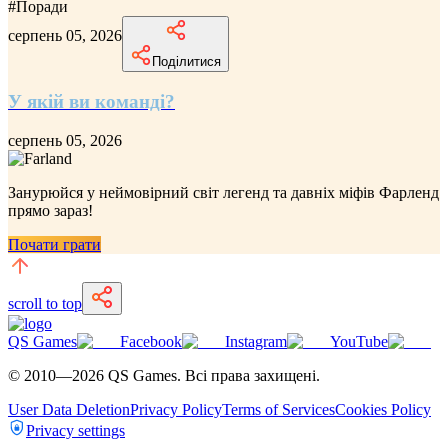
#
Поради
серпень 05, 2026
Поділитися
У якій ви команді?
серпень 05, 2026
Занурюйся у неймовірний
світ легенд та давніх міфів Фарленд
прямо зараз!
Почати грати
scroll to top
QS Games
Facebook
Instagram
YouTube
© 2010—
2026
QS Games.
Всі права захищені.
User Data Deletion
Privacy Policy
Terms of Services
Cookies Policy
Privacy settings