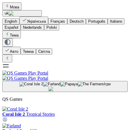
Мова
uk
English
Українська
Français
Deutsch
Português
Italiano
Español
Nederlands
Polski
Тема
Авто
Темна
Світла
Ігри
QS Games
Coral Isle 2
Tropical Stories