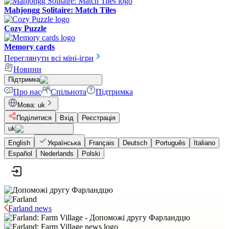
Mahjongg Solitaire: Match Tiles
Cozy Puzzle
Memory cards
Переглянути всі міні-ігри
Новини
Підтримка
Про нас
Спільнота
Підтримка
Мова
:
uk
Поділитися
Вхід
Реєстрація
uk
English
Українська
Français
Deutsch
Português
Italiano
Español
Nederlands
Polski
Farland news