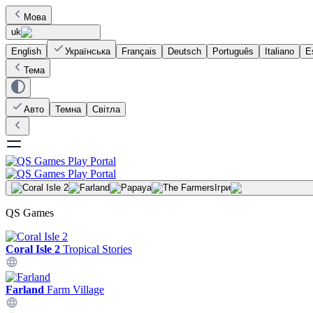
Мова
uk
English
Українська
Français
Deutsch
Português
Italiano
E
Тема
Авто
Темна
Світла
Ігри
QS Games
Coral Isle 2
Tropical Stories
Farland
Farm Village