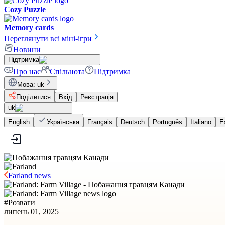
Cozy Puzzle
Memory cards
Переглянути всі міні-ігри
Новини
Підтримка
Про нас
Спільнота
Підтримка
Мова
:
uk
Поділитися
Вхід
Реєстрація
uk
English
Українська
Français
Deutsch
Português
Italiano
E
Farland news
#
Розваги
липень 01, 2025