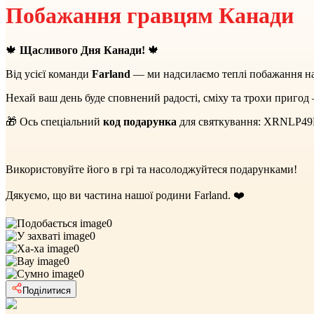
Побажання гравцям Канади
🍁
Щасливого Дня Канади!
🍁
Від усієї команди
Farland
— ми надсилаємо теплі побажання на
Нехай ваш день буде сповнений радості, сміху та трохи пригод 
🎁 Ось спеціальний
код подарунка
для святкування: XRNLP
Використовуйте його в грі та насолоджуйтеся подарунками!
Дякуємо, що ви частина нашої родини Farland. ❤️
0
0
0
0
0
Поділитися