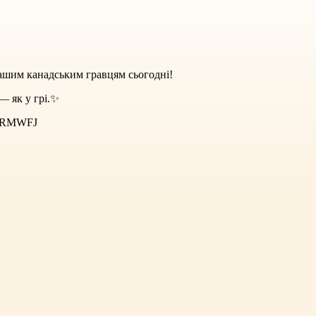
шим канадським гравцям сьогодні!
— як у грі.✨
49RMWFJ