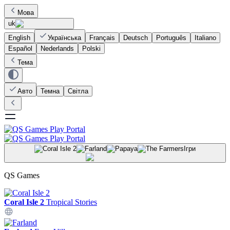
Мова
uk
English
Українська
Français
Deutsch
Português
Italiano
Español
Nederlands
Polski
Тема
Авто
Темна
Світла
Ігри
QS Games
Coral Isle 2
Tropical Stories