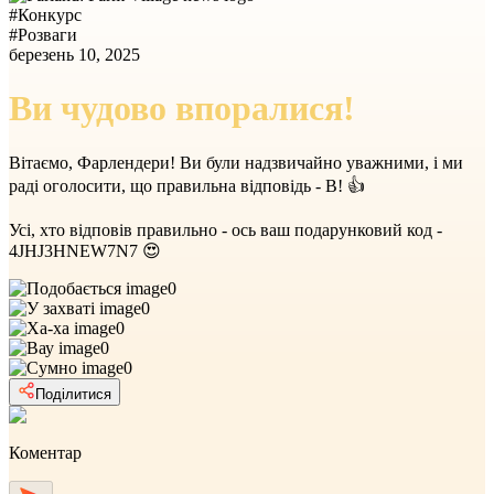
#
Конкурс
#
Розваги
березень 10, 2025
Ви чудово впоралися!
Вітаємо, Фарлендери! Ви були надзвичайно уважними, і ми
раді оголосити, що правильна відповідь - B! 👍
Усі, хто відповів правильно - ось ваш подарунковий код -
4JHJ3HNEW7N7 😍
0
0
0
0
0
Поділитися
Коментар