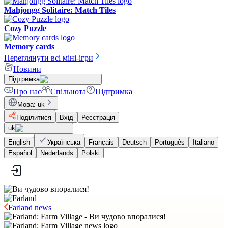
Mahjongg Solitaire: Match Tiles
Cozy Puzzle
Memory cards
Переглянути всі міні-ігри
Новини
Підтримка
Про нас
Спільнота
Підтримка
Мова
:
uk
Поділитися
Вхід
Реєстрація
uk
English
Українська
Français
Deutsch
Português
Italiano
Español
Nederlands
Polski
Farland news