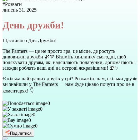
#
Розваги
липень 31, 2025
День дружби!
Щасливого Дня Дружби!
The Farmers
— це не просто гра, це місце, де ростуть
дивовижні дружби 🌿💛 Візьміть хвилинку сьогодні, щоб
подякувати друзям, які надсилають подарунки, допомагають і
завжди роблять ваші дні на острові яскравішими! 🎁✨
Є кілька найкращих друзів у грі? Розкажіть нам, скільки друзів
ви знайшли у
The Farmers
— нам буде цікаво почути про це в
коментарях! 👇
0
0
0
0
0
Поділитися