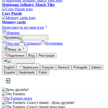
Mahjongg Solitaire: Match Tiles
Cozy Puzzle
Memory cards
Переглянути всі міні-ігри
Новини
Підтримка
Про нас
Спільнота
Підтримка
Мова
:
uk
Поділитися
Вхід
Реєстрація
uk
English
Українська
Français
Deutsch
Português
Italiano
Español
Nederlands
Polski
The Farmers news