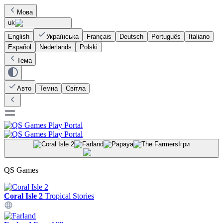
Мова
uk
English
Українська
Français
Deutsch
Português
Italiano
Español
Nederlands
Polski
Тема
Авто
Темна
Світла
Ігри
QS Games
Coral Isle 2
Tropical Stories