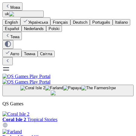
Мова
uk
English
Українська
Français
Deutsch
Português
Italiano
Español
Nederlands
Polski
Тема
Авто
Темна
Світла
Ігри
QS Games
Coral Isle 2
Tropical Stories