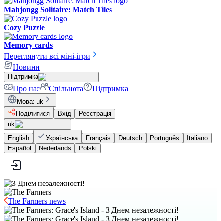
Mahjongg Solitaire: Match Tiles
Cozy Puzzle
Memory cards
Переглянути всі міні-ігри
Новини
Підтримка
Про нас
Спільнота
Підтримка
Мова
:
uk
Поділитися
Вхід
Реєстрація
uk
English
Українська
Français
Deutsch
Português
Italiano
Español
Nederlands
Polski
The Farmers news