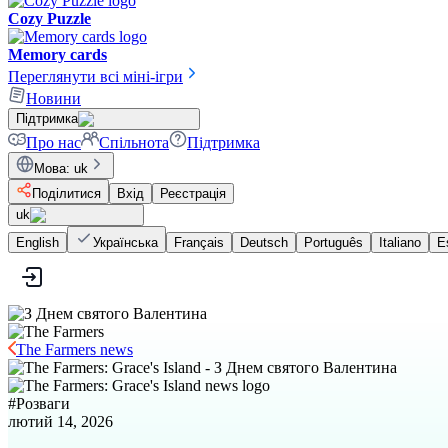
Cozy Puzzle
Memory cards
Переглянути всі міні-ігри
Новини
Підтримка
Про нас
Спільнота
Підтримка
Мова
:
uk
Поділитися
Вхід
Реєстрація
uk
English
Українська
Français
Deutsch
Português
Italiano
E
The Farmers news
#
Розваги
лютий 14, 2026