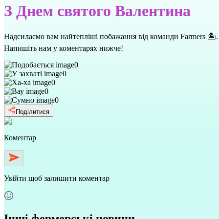
З Днем святого Валентина
Надсилаємо вам найтепліші побажання від команди Farmers 🏝. 
Напишіть нам у коментарях нижче!
0
0
0
0
0
Поділитися
Коментар
Увійти
щоб залишити коментар
Інші фермерські новини