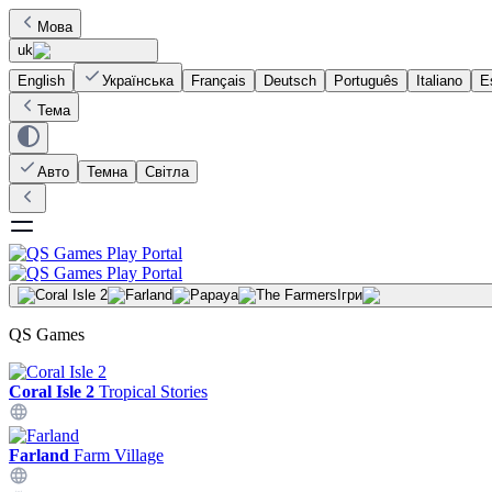
Мова
uk
English
Українська
Français
Deutsch
Português
Italiano
E
Тема
Авто
Темна
Світла
Ігри
QS Games
Coral Isle 2
Tropical Stories
Farland
Farm Village