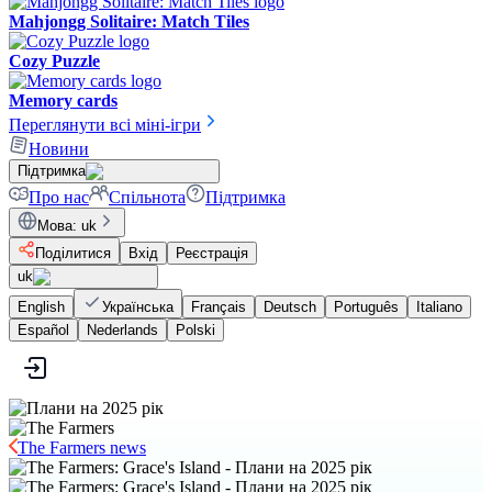
Mahjongg Solitaire: Match Tiles
Cozy Puzzle
Memory cards
Переглянути всі міні-ігри
Новини
Підтримка
Про нас
Спільнота
Підтримка
Мова
:
uk
Поділитися
Вхід
Реєстрація
uk
English
Українська
Français
Deutsch
Português
Italiano
Español
Nederlands
Polski
The Farmers news