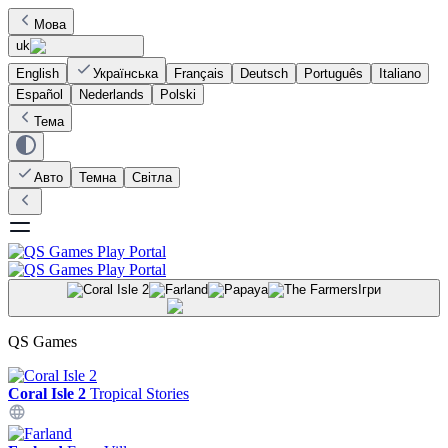
Мова
uk
English
Українська
Français
Deutsch
Português
Italiano
Español
Nederlands
Polski
Тема
Авто
Темна
Світла
Ігри
QS Games
Coral Isle 2
Tropical Stories