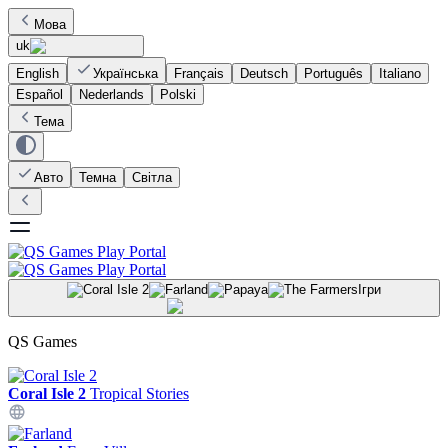
Мова
uk
English
Українська
Français
Deutsch
Português
Italiano
Español
Nederlands
Polski
Тема
Авто
Темна
Світла
Ігри
QS Games
Coral Isle 2
Tropical Stories