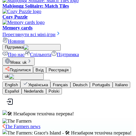
Mahjongg Solitaire: Match Tiles
Cozy Puzzle
Memory cards
Переглянути всі міні-ігри
Новини
Підтримка
Про нас
Спільнота
Підтримка
Мова
:
uk
Поділитися
Вхід
Реєстрація
uk
English
Українська
Français
Deutsch
Português
Italiano
Español
Nederlands
Polski
The Farmers news