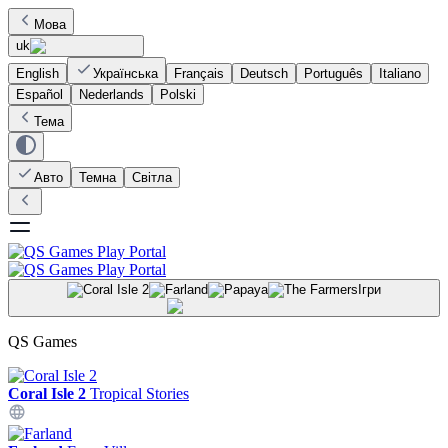
Мова
uk
English
Українська
Français
Deutsch
Português
Italiano
Español
Nederlands
Polski
Тема
Авто
Темна
Світла
Ігри
QS Games
Coral Isle 2
Tropical Stories