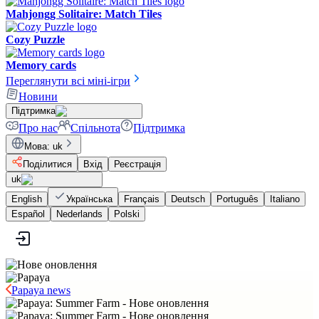
Mahjongg Solitaire: Match Tiles
Cozy Puzzle
Memory cards
Переглянути всі міні-ігри
Новини
Підтримка
Про нас
Спільнота
Підтримка
Мова
:
uk
Поділитися
Вхід
Реєстрація
uk
English
Українська
Français
Deutsch
Português
Italiano
Español
Nederlands
Polski
Papaya news