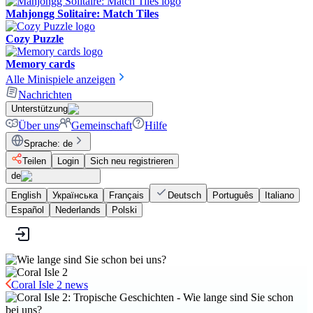
Mahjongg Solitaire: Match Tiles
Cozy Puzzle
Memory cards
Alle Minispiele anzeigen
Nachrichten
Unterstützung
Über uns
Gemeinschaft
Hilfe
Sprache
:
de
Teilen
Login
Sich neu registrieren
de
English
Українська
Français
Deutsch
Português
Italiano
Español
Nederlands
Polski
Coral Isle 2 news