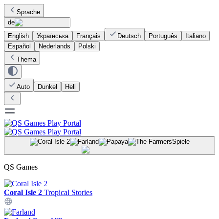
Sprache
de
English
Українська
Français
Deutsch
Português
Italiano
Español
Nederlands
Polski
Thema
Auto
Dunkel
Hell
Spiele
QS Games
Coral Isle 2
Tropical Stories