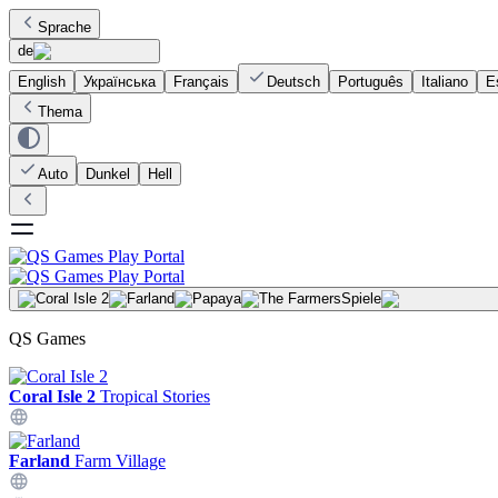
Sprache
de
English
Українська
Français
Deutsch
Português
Italiano
E
Thema
Auto
Dunkel
Hell
Spiele
QS Games
Coral Isle 2
Tropical Stories
Farland
Farm Village