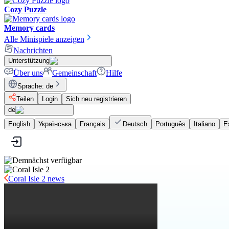
Cozy Puzzle
Memory cards
Alle Minispiele anzeigen
Nachrichten
Unterstützung
Über uns
Gemeinschaft
Hilfe
Sprache
:
de
Teilen
Login
Sich neu registrieren
de
English
Українська
Français
Deutsch
Português
Italiano
E
Coral Isle 2 news