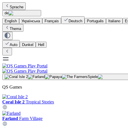
Sprache
de
English
Українська
Français
Deutsch
Português
Italiano
E
Thema
Auto
Dunkel
Hell
Spiele
QS Games
Coral Isle 2
Tropical Stories
Farland
Farm Village