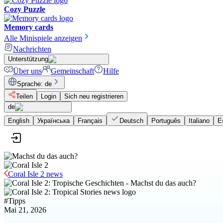
Cozy Puzzle
Memory cards
Alle Minispiele anzeigen
Nachrichten
Unterstützung
Über uns
Gemeinschaft
Hilfe
Sprache
:
de
Teilen
Login
Sich neu registrieren
de
English
Українська
Français
Deutsch
Português
Italiano
E
Coral Isle 2 news
#
Tipps
Mai 21, 2026