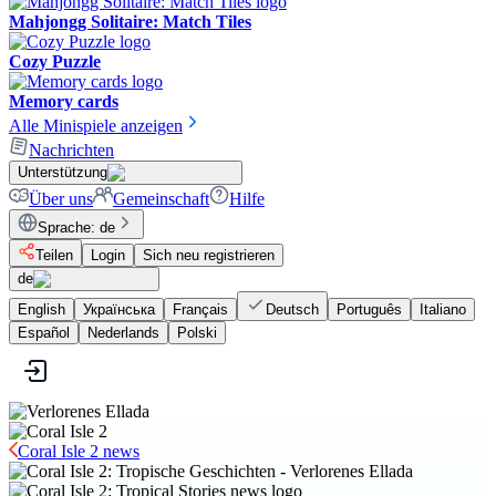
Mahjongg Solitaire: Match Tiles
Cozy Puzzle
Memory cards
Alle Minispiele anzeigen
Nachrichten
Unterstützung
Über uns
Gemeinschaft
Hilfe
Sprache
:
de
Teilen
Login
Sich neu registrieren
de
English
Українська
Français
Deutsch
Português
Italiano
Español
Nederlands
Polski
Coral Isle 2 news