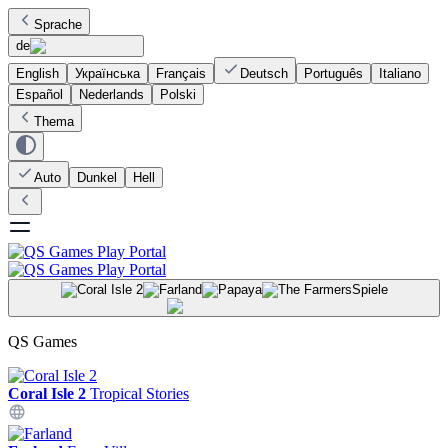
Sprache
de
English
Українська
Français
Deutsch
Português
Italiano
Español
Nederlands
Polski
Thema
Auto
Dunkel
Hell
Spiele
QS Games
Coral Isle 2
Tropical Stories