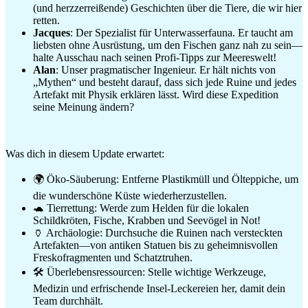
(und herzzerreißende) Geschichten über die Tiere, die wir hier
retten.
Jacques
: Der Spezialist für Unterwasserfauna. Er taucht am
liebsten ohne Ausrüstung, um den Fischen ganz nah zu sein—
halte Ausschau nach seinen Profi-Tipps zur Meereswelt!
Alan
: Unser pragmatischer Ingenieur. Er hält nichts von
„Mythen“ und besteht darauf, dass sich jede Ruine und jedes
Artefakt mit Physik erklären lässt. Wird diese Expedition
seine Meinung ändern?
Was dich in diesem Update erwartet:
🌍 Öko-Säuberung: Entferne Plastikmüll und Ölteppiche, um
die wunderschöne Küste wiederherzustellen.
🐢 Tierrettung: Werde zum Helden für die lokalen
Schildkröten, Fische, Krabben und Seevögel in Not!
🏺 Archäologie: Durchsuche die Ruinen nach versteckten
Artefakten—von antiken Statuen bis zu geheimnisvollen
Freskofragmenten und Schatztruhen.
🛠️ Überlebensressourcen: Stelle wichtige Werkzeuge,
Medizin und erfrischende Insel-Leckereien her, damit dein
Team durchhält.