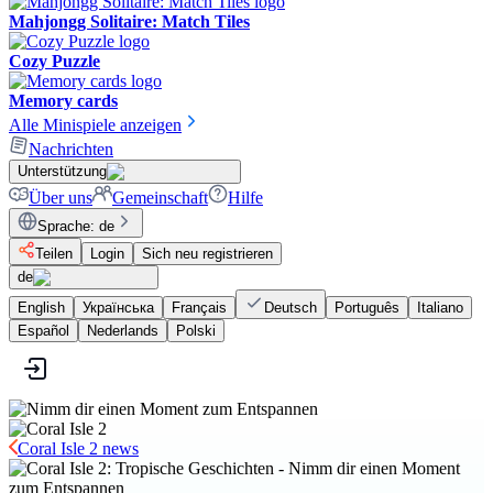
Mahjongg Solitaire: Match Tiles
Cozy Puzzle
Memory cards
Alle Minispiele anzeigen
Nachrichten
Unterstützung
Über uns
Gemeinschaft
Hilfe
Sprache
:
de
Teilen
Login
Sich neu registrieren
de
English
Українська
Français
Deutsch
Português
Italiano
Español
Nederlands
Polski
Coral Isle 2 news