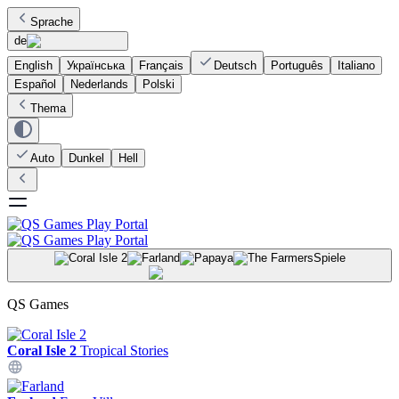
Sprache
de
English
Українська
Français
Deutsch
Português
Italiano
Español
Nederlands
Polski
Thema
Auto
Dunkel
Hell
Spiele
QS Games
Coral Isle 2
Tropical Stories