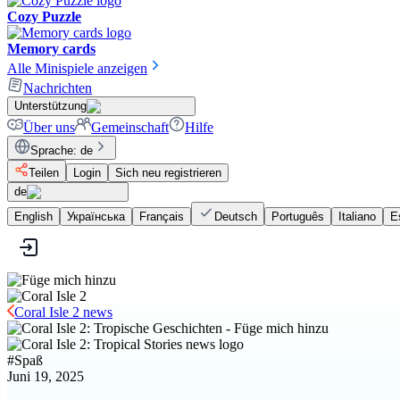
Cozy Puzzle
Memory cards
Alle Minispiele anzeigen
Nachrichten
Unterstützung
Über uns
Gemeinschaft
Hilfe
Sprache
:
de
Teilen
Login
Sich neu registrieren
de
English
Українська
Français
Deutsch
Português
Italiano
E
Coral Isle 2 news
#
Spaß
Juni 19, 2025