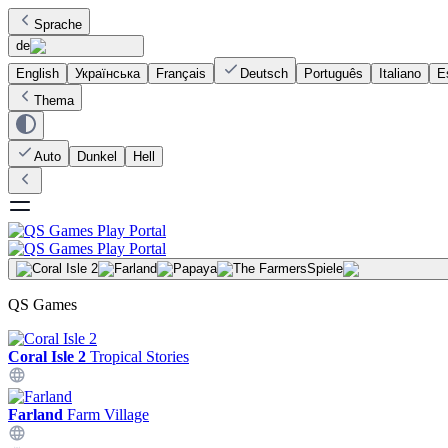
Sprache
de
English
Українська
Français
Deutsch
Português
Italiano
E
Thema
Auto
Dunkel
Hell
Spiele
QS Games
Coral Isle 2
Tropical Stories
Farland
Farm Village