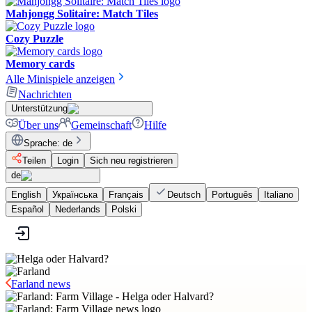
Mahjongg Solitaire: Match Tiles
Cozy Puzzle
Memory cards
Alle Minispiele anzeigen
Nachrichten
Unterstützung
Über uns
Gemeinschaft
Hilfe
Sprache
:
de
Teilen
Login
Sich neu registrieren
de
English
Українська
Français
Deutsch
Português
Italiano
Español
Nederlands
Polski
Farland news