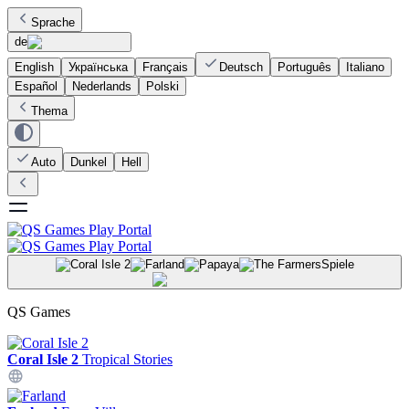
Sprache
de
English
Українська
Français
Deutsch
Português
Italiano
Español
Nederlands
Polski
Thema
Auto
Dunkel
Hell
Spiele
QS Games
Coral Isle 2
Tropical Stories