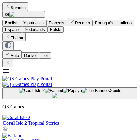
Sprache
de
English
Українська
Français
Deutsch
Português
Italiano
Español
Nederlands
Polski
Thema
Auto
Dunkel
Hell
Spiele
QS Games
Coral Isle 2
Tropical Stories