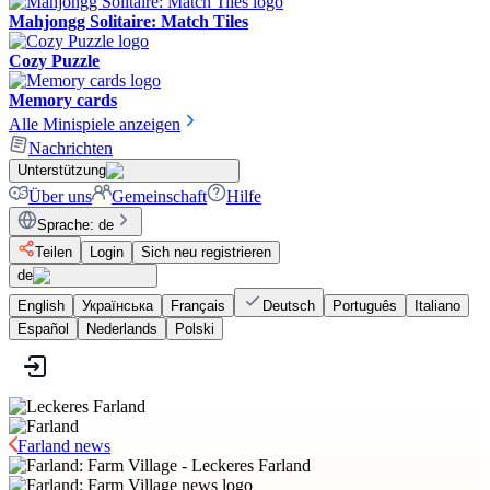
Mahjongg Solitaire: Match Tiles
Cozy Puzzle
Memory cards
Alle Minispiele anzeigen
Nachrichten
Unterstützung
Über uns
Gemeinschaft
Hilfe
Sprache
:
de
Teilen
Login
Sich neu registrieren
de
English
Українська
Français
Deutsch
Português
Italiano
Español
Nederlands
Polski
Farland news