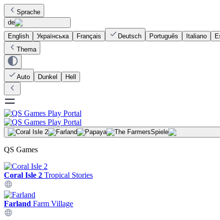
Sprache
de
English
Українська
Français
Deutsch
Português
Italiano
E
Thema
Auto
Dunkel
Hell
Spiele
QS Games
Coral Isle 2
Tropical Stories
Farland
Farm Village