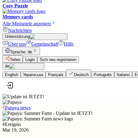
Cozy Puzzle
Memory cards
Alle Minispiele anzeigen
Nachrichten
Unterstützung
Über uns
Gemeinschaft
Hilfe
Sprache
:
de
Teilen
Login
Sich neu registrieren
de
English
Українська
Français
Deutsch
Português
Italiano
E
Papaya news
#
Ereignis
Mai 19, 2026