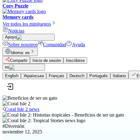
Cozy Puzzle
Memory cards
Ver todos los minijuegos
Noticias
Apoyo
Sobre nosotros
Comunidad
Ayuda
Idioma
:
es
Compartir
Inicio de sesión
Inscribirse
es
English
Українська
Français
Deutsch
Português
Italiano
E
Coral Isle 2 news
#
Diversión
noviembre 12, 2025