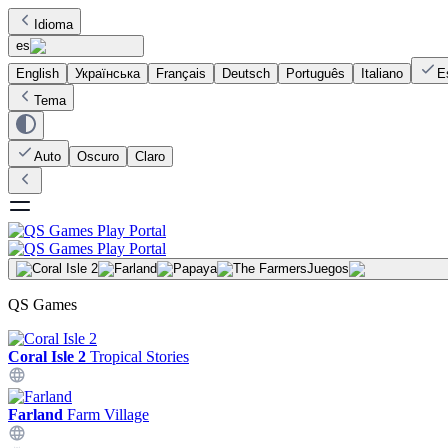
Idioma
es
English
Українська
Français
Deutsch
Português
Italiano
E
Tema
Auto
Oscuro
Claro
Juegos
QS Games
Coral Isle 2
Tropical Stories
Farland
Farm Village