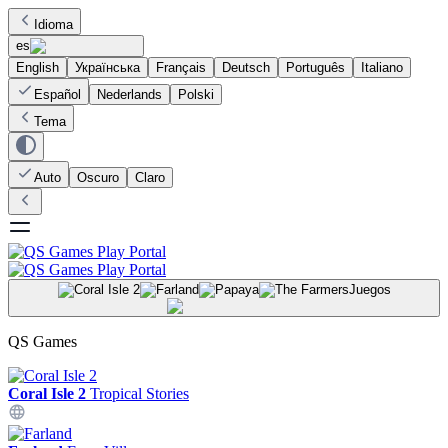
Idioma
es
English
Українська
Français
Deutsch
Português
Italiano
Español
Nederlands
Polski
Tema
Auto
Oscuro
Claro
Juegos
QS Games
Coral Isle 2
Tropical Stories