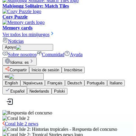
Mahjongg Solitaire: Match Tiles
Cozy Puzzle
Memory cards
Ver todos los minijuegos
Noticias
Apoyo
Sobre nosotros
Comunidad
Ayuda
Idioma
:
es
Compartir
Inicio de sesión
Inscribirse
es
English
Українська
Français
Deutsch
Português
Italiano
Español
Nederlands
Polski
Coral Isle 2 news