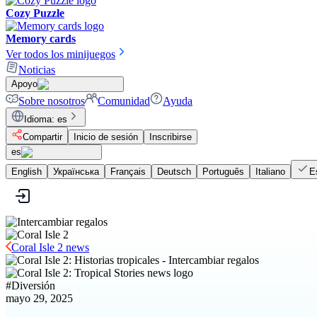
Cozy Puzzle
Memory cards
Ver todos los minijuegos
Noticias
Apoyo
Sobre nosotros
Comunidad
Ayuda
Idioma
:
es
Compartir
Inicio de sesión
Inscribirse
es
English
Українська
Français
Deutsch
Português
Italiano
E
Coral Isle 2 news
#
Diversión
mayo 29, 2025