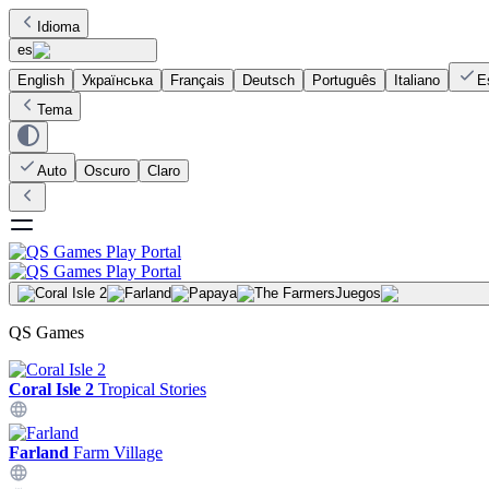
Idioma
es
English
Українська
Français
Deutsch
Português
Italiano
E
Tema
Auto
Oscuro
Claro
Juegos
QS Games
Coral Isle 2
Tropical Stories
Farland
Farm Village