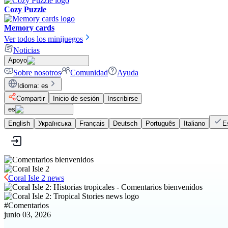
Cozy Puzzle
Memory cards
Ver todos los minijuegos
Noticias
Apoyo
Sobre nosotros
Comunidad
Ayuda
Idioma
:
es
Compartir
Inicio de sesión
Inscribirse
es
English
Українська
Français
Deutsch
Português
Italiano
E
Coral Isle 2 news
#
Comentarios
junio 03, 2026