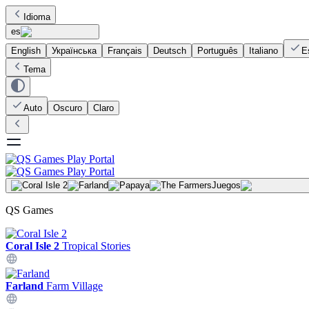
Idioma
es
English
Українська
Français
Deutsch
Português
Italiano
E
Tema
Auto
Oscuro
Claro
Juegos
QS Games
Coral Isle 2
Tropical Stories
Farland
Farm Village