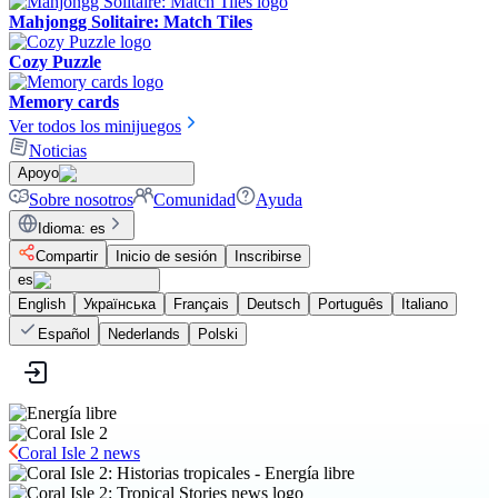
Mahjongg Solitaire: Match Tiles
Cozy Puzzle
Memory cards
Ver todos los minijuegos
Noticias
Apoyo
Sobre nosotros
Comunidad
Ayuda
Idioma
:
es
Compartir
Inicio de sesión
Inscribirse
es
English
Українська
Français
Deutsch
Português
Italiano
Español
Nederlands
Polski
Coral Isle 2 news