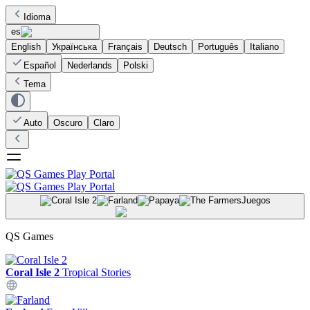
Idioma
es
English
Українська
Français
Deutsch
Português
Italiano
Español
Nederlands
Polski
Tema
Auto
Oscuro
Claro
Juegos
QS Games
Coral Isle 2
Tropical Stories