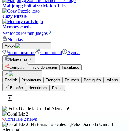
Mahjongg Solitaire: Match Tiles
Cozy Puzzle
Memory cards
Ver todos los minijuegos
Noticias
Apoyo
Sobre nosotros
Comunidad
Ayuda
Idioma
:
es
Compartir
Inicio de sesión
Inscribirse
es
English
Українська
Français
Deutsch
Português
Italiano
Español
Nederlands
Polski
Coral Isle 2 news