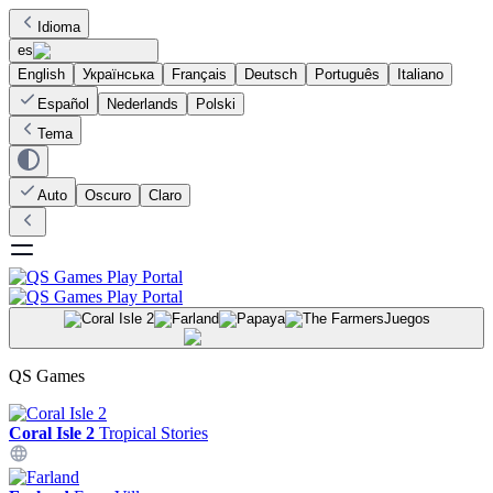
Idioma
es
English
Українська
Français
Deutsch
Português
Italiano
Español
Nederlands
Polski
Tema
Auto
Oscuro
Claro
Juegos
QS Games
Coral Isle 2
Tropical Stories