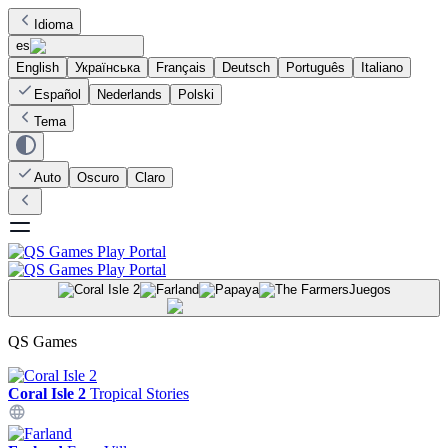
Idioma
es
English
Українська
Français
Deutsch
Português
Italiano
Español
Nederlands
Polski
Tema
Auto
Oscuro
Claro
Juegos
QS Games
Coral Isle 2
Tropical Stories