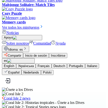
Mahjongg Solitaire: Match Tiles
Cozy Puzzle
Memory cards
Ver todos los minijuegos
Noticias
Apoyo
Sobre nosotros
Comunidad
Ayuda
Idioma
:
es
Compartir
Inicio de sesión
Inscribirse
es
English
Українська
Français
Deutsch
Português
Italiano
Español
Nederlands
Polski
Coral Isle 2 news