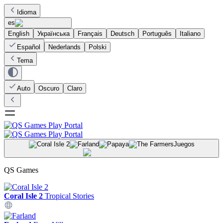
Idioma
es
English
Українська
Français
Deutsch
Português
Italiano
Español
Nederlands
Polski
Tema
Auto
Oscuro
Claro
Juegos
QS Games
Coral Isle 2
Tropical Stories