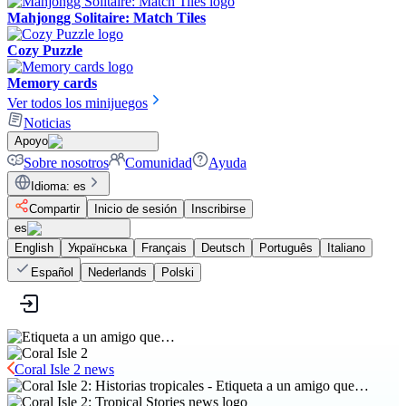
Mahjongg Solitaire: Match Tiles
Cozy Puzzle
Memory cards
Ver todos los minijuegos
Noticias
Apoyo
Sobre nosotros
Comunidad
Ayuda
Idioma
:
es
Compartir
Inicio de sesión
Inscribirse
es
English
Українська
Français
Deutsch
Português
Italiano
Español
Nederlands
Polski
Coral Isle 2 news