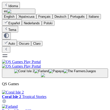
Idioma
es
English
Українська
Français
Deutsch
Português
Italiano
Español
Nederlands
Polski
Tema
Auto
Oscuro
Claro
Juegos
QS Games
Coral Isle 2
Tropical Stories