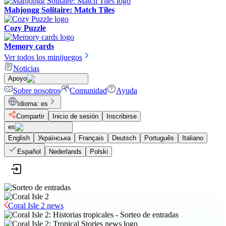
Mahjongg Solitaire: Match Tiles
Cozy Puzzle
Memory cards
Ver todos los minijuegos
Noticias
Apoyo
Sobre nosotros
Comunidad
Ayuda
Idioma
:
es
Compartir
Inicio de sesión
Inscribirse
es
English
Українська
Français
Deutsch
Português
Italiano
Español
Nederlands
Polski
Coral Isle 2 news