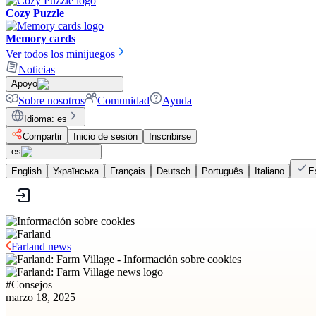
Cozy Puzzle
Memory cards
Ver todos los minijuegos
Noticias
Apoyo
Sobre nosotros
Comunidad
Ayuda
Idioma
:
es
Compartir
Inicio de sesión
Inscribirse
es
English
Українська
Français
Deutsch
Português
Italiano
E
Farland news
#
Consejos
marzo 18, 2025