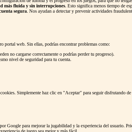
configuración de idioma y el progreso en los juegos, para que no tengas
d más fluida y sin interrupciones
. Esto significa menos tiempo de es
cuenta segura
. Nos ayudan a detectar y prevenir actividades fraudulent
ro portal web. Sin ellas, podrías encontrar problemas como:
den no cargarse correctamente o podrías perder tu progreso).
ismo nivel de seguridad para tu cuenta.
ookies. Simplemente haz clic en "Aceptar" para seguir disfrutando de t
por Google para mejorar la jugabilidad y la experiencia del usuario. P
experiencia de juego sea mejor y más fácil.