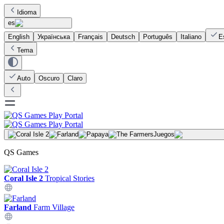
Idioma
es
English
Українська
Français
Deutsch
Português
Italiano
E
Tema
Auto
Oscuro
Claro
Juegos
QS Games
Coral Isle 2
Tropical Stories
Farland
Farm Village