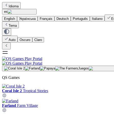
Idioma
es
English
Українська
Français
Deutsch
Português
Italiano
E
Tema
Auto
Oscuro
Claro
Juegos
QS Games
Coral Isle 2
Tropical Stories
Farland
Farm Village