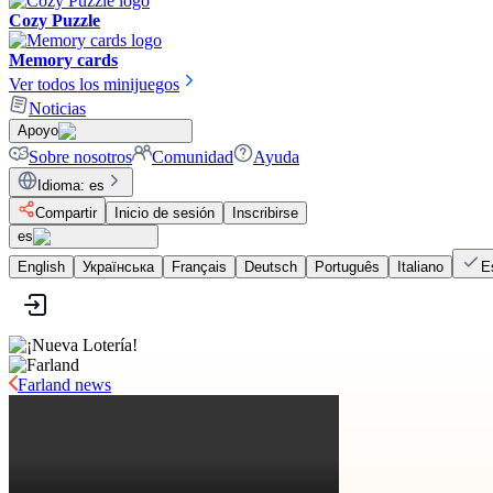
Cozy Puzzle
Memory cards
Ver todos los minijuegos
Noticias
Apoyo
Sobre nosotros
Comunidad
Ayuda
Idioma
:
es
Compartir
Inicio de sesión
Inscribirse
es
English
Українська
Français
Deutsch
Português
Italiano
E
Farland news