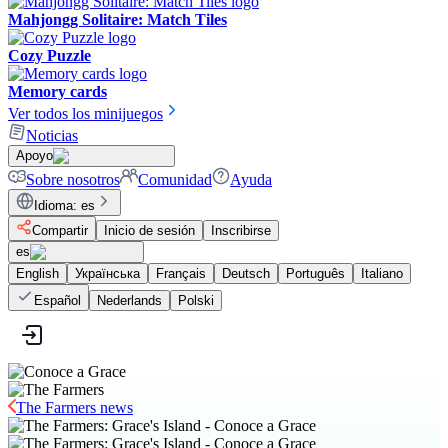
Mahjongg Solitaire: Match Tiles
Cozy Puzzle
Memory cards
Ver todos los minijuegos
Noticias
Apoyo
Sobre nosotros
Comunidad
Ayuda
Idioma
:
es
Compartir
Inicio de sesión
Inscribirse
es
English
Українська
Français
Deutsch
Português
Italiano
Español
Nederlands
Polski
The Farmers news