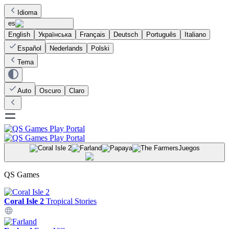
Idioma
es
English
Українська
Français
Deutsch
Português
Italiano
Español
Nederlands
Polski
Tema
Auto
Oscuro
Claro
Juegos
QS Games
Coral Isle 2
Tropical Stories