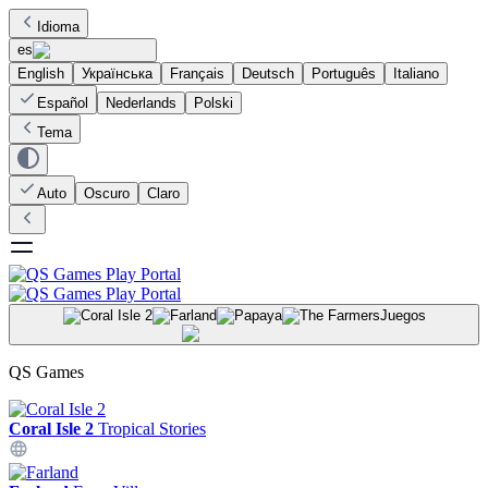
Idioma
es
English
Українська
Français
Deutsch
Português
Italiano
Español
Nederlands
Polski
Tema
Auto
Oscuro
Claro
Juegos
QS Games
Coral Isle 2
Tropical Stories