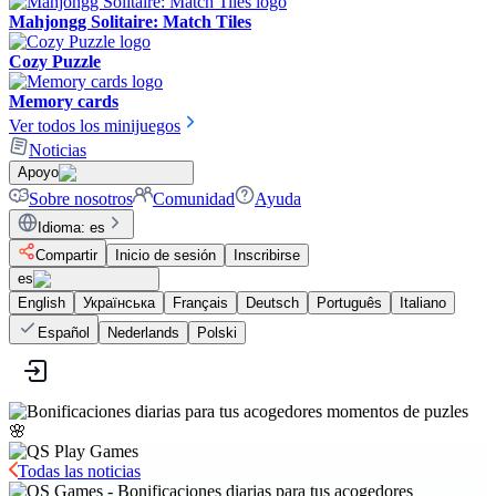
Mahjongg Solitaire: Match Tiles
Cozy Puzzle
Memory cards
Ver todos los minijuegos
Noticias
Apoyo
Sobre nosotros
Comunidad
Ayuda
Idioma
:
es
Compartir
Inicio de sesión
Inscribirse
es
English
Українська
Français
Deutsch
Português
Italiano
Español
Nederlands
Polski
Todas las noticias