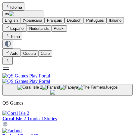
Idioma
es
English
Українська
Français
Deutsch
Português
Italiano
Español
Nederlands
Polski
Tema
Auto
Oscuro
Claro
Juegos
QS Games
Coral Isle 2
Tropical Stories