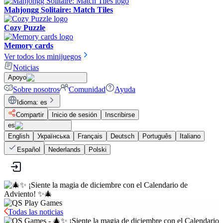
Mahjongg Solitaire: Match Tiles
Cozy Puzzle
Memory cards
Ver todos los minijuegos
Noticias
Apoyo
Sobre nosotros
Comunidad
Ayuda
Idioma
:
es
Compartir
Inicio de sesión
Inscribirse
es
English
Українська
Français
Deutsch
Português
Italiano
Español
Nederlands
Polski
Todas las noticias