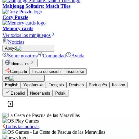
Mahjongg Solitaire: Match Tiles
Cozy Puzzle
Memory cards
Ver todos los minijuegos
Noticias
Apoyo
Sobre nosotros
Comunidad
Ayuda
Idioma
:
es
Compartir
Inicio de sesión
Inscribirse
es
English
Українська
Français
Deutsch
Português
Italiano
Español
Nederlands
Polski
Todas las noticias