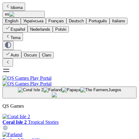
Idioma
es
English
Українська
Français
Deutsch
Português
Italiano
Español
Nederlands
Polski
Tema
Auto
Oscuro
Claro
Juegos
QS Games
Coral Isle 2
Tropical Stories