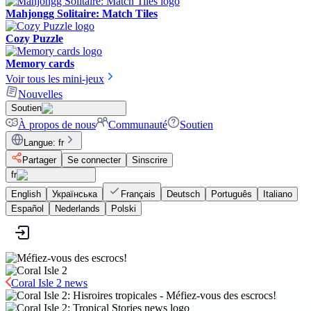
Mahjongg Solitaire: Match Tiles
Cozy Puzzle
Memory cards
Voir tous les mini-jeux
Nouvelles
Soutien
À propos de nous
Communauté
Soutien
Langue
:
fr
Partager
Se connecter
Sinscrire
fr
English
Українська
Français
Deutsch
Português
Italiano
Español
Nederlands
Polski
Coral Isle 2 news