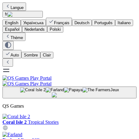
Langue
fr
English
Українська
Français
Deutsch
Português
Italiano
Español
Nederlands
Polski
Thème
Auto
Sombre
Clair
Jeux
QS Games
Coral Isle 2
Tropical Stories