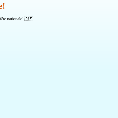
e!
fête nationale! 🇩🇪