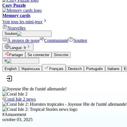
Cozy Puzzle
Memory cards
Voir tous les mini-jeux
Nouvelles
Soutien
À propos de nous
Communauté
Soutien
Langue
:
fr
Partager
Se connecter
Sinscrire
fr
English
Українська
Français
Deutsch
Português
Italiano
E
Coral Isle 2 news
#
Amusement
octobre 03, 2025