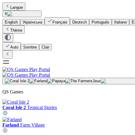
Langue
fr
English
Українська
Français
Deutsch
Português
Italiano
E
Thème
Auto
Sombre
Clair
Jeux
QS Games
Coral Isle 2
Tropical Stories
Farland
Farm Village