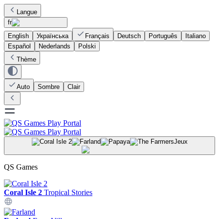
Langue
fr
English
Українська
Français
Deutsch
Português
Italiano
Español
Nederlands
Polski
Thème
Auto
Sombre
Clair
Jeux
QS Games
Coral Isle 2
Tropical Stories