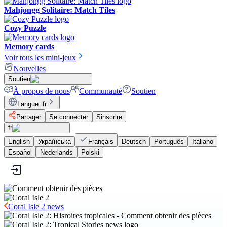
Mahjongg Solitaire: Match Tiles
Cozy Puzzle
Memory cards
Voir tous les mini-jeux
Nouvelles
Soutien
À propos de nous
Communauté
Soutien
Langue
:
fr
Partager
Se connecter
Sinscrire
fr
English
Українська
Français
Deutsch
Português
Italiano
Español
Nederlands
Polski
Coral Isle 2 news