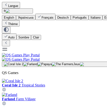
Langue
fr
English
Українська
Français
Deutsch
Português
Italiano
E
Thème
Auto
Sombre
Clair
Jeux
QS Games
Coral Isle 2
Tropical Stories
Farland
Farm Village