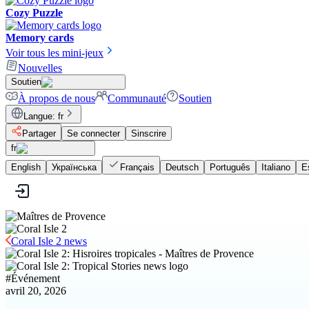
Cozy Puzzle
Memory cards
Voir tous les mini-jeux
Nouvelles
Soutien
À propos de nous
Communauté
Soutien
Langue
:
fr
Partager
Se connecter
Sinscrire
fr
English
Українська
Français
Deutsch
Português
Italiano
E
Coral Isle 2 news
#
Événement
avril 20, 2026